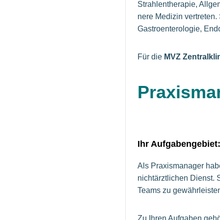
Strah­len­the­ra­pie, All­ge­
ne­re Me­di­zin ver­tre­te
Gas­tro­en­te­ro­lo­gie, 
Für die
MVZ Zentralkl
Praxisman
Ihr Aufgabengebiet
Als Praxismanager habe
nichtärztlichen Dienst.
Teams zu gewährleiste
Zu Ihren Aufgaben geh