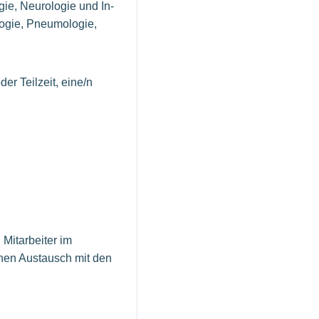
r­gie, Neu­ro­lo­gie und In­
o­lo­gie, Pneumologie,
er Teilzeit, eine/n
Mitarbeiter im
chen Austausch mit den