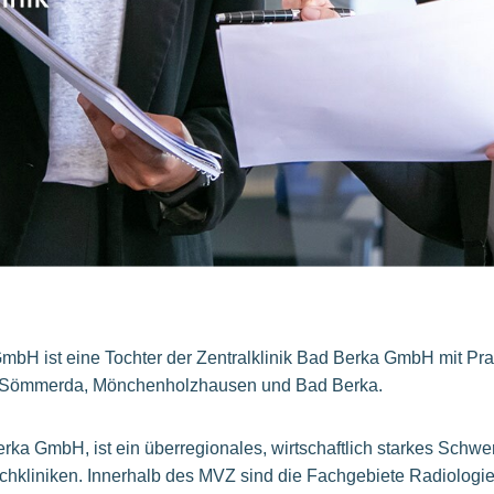
mbH ist eine Toch­ter der Zentralklinik Bad Berka GmbH mit Pra­
t, Sömmerda, Mön­chen­holz­hau­sen und Bad Berka.
ka GmbH, ist ein über­re­gi­o­na­les, wirt­schaft­lich star­kes Schwer
kli­ni­ken. In­ner­halb des MVZ sind die Fach­ge­bie­te Ra­dio­lo­gie, 