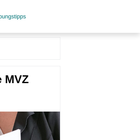
bungstipps
re MVZ