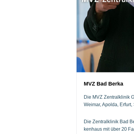
MVZ Bad Berka
Die MVZ Zentralklinik G
Weimar, Apol­da, Er­fur
Die Zentralklinik Bad Ber
ken­haus mit über 20 Fach­