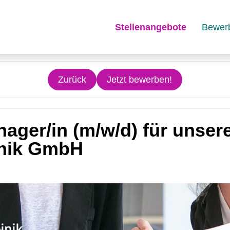
Stellenangebote
Bewer
Zurück
Jetzt bewerben!
ager/in (m/w/d) für unse
inik GmbH