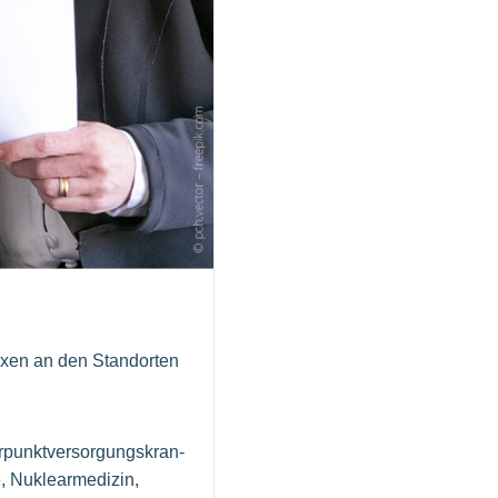
xen an den Stand­or­ten
­punkt­ver­sor­gungs­kran­
Nuk­le­ar­me­di­zin,