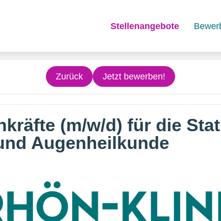
Stellenangebote
Bewer
Zurück
Jetzt bewerben!
kräfte (m/w/d) für die Sta
 und Augenheilkunde