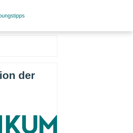
bungstipps
tion der