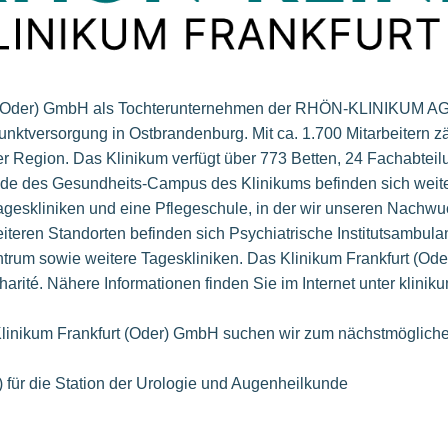
t (Oder) GmbH als Tochterunternehmen der RHÖN-KLINIKUM AG 
nktversorgung in Ostbrandenburg. Mit ca. 1.700 Mitarbeitern z
er Region. Das Klinikum verfügt über 773 Betten, 24 Fachabtei
ände des Gesundheits-Campus des Klinikums befinden sich weite
geskliniken und eine Pflegeschule, in der wir unseren Nachwu
iteren Standorten befinden sich Psychiatrische Institutsambula
ntrum sowie weitere Tageskliniken. Das Klinikum Frankfurt (Ode
rité. Nähere Informationen finden Sie im Internet unter kliniku
Klinikum Frankfurt (Oder) GmbH suchen wir zum nächstmögliche
) für die Station der Urologie und Augenheilkunde