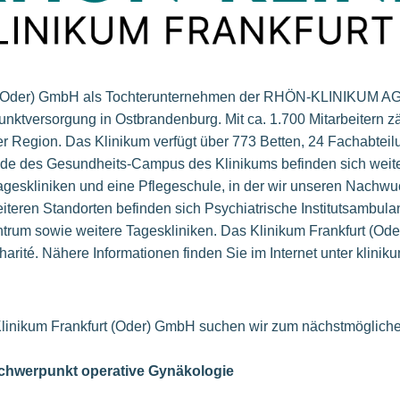
t (Oder) GmbH als Tochterunternehmen der RHÖN-KLINIKUM AG 
nktversorgung in Ostbrandenburg. Mit ca. 1.700 Mitarbeitern z
er Region. Das Klinikum verfügt über 773 Betten, 24 Fachabtei
ände des Gesundheits-Campus des Klinikums befinden sich weite
geskliniken und eine Pflegeschule, in der wir unseren Nachwu
iteren Standorten befinden sich Psychiatrische Institutsambula
ntrum sowie weitere Tageskliniken. Das Klinikum Frankfurt (Ode
rité. Nähere Informationen finden Sie im Internet unter kliniku
Klinikum Frankfurt (Oder) GmbH suchen wir zum nächstmögliche
Schwerpunkt operative Gynäkologie