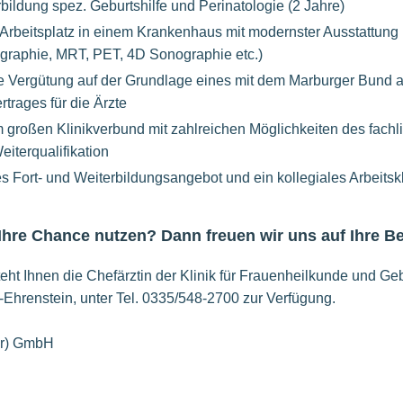
rbildung spez. Geburtshilfe und Perinatologie (2 Jahre)
n Arbeitsplatz in einem Krankenhaus mit modernster Ausstattun
graphie, MRT, PET, 4D Sonographie etc.)
te Vergütung auf der Grundlage eines mit dem Marburger Bund
ertrages für die Ärzte
m großen Klinikverbund mit zahlreichen Möglichkeiten des fach
eiterqualifikation
s Fort- und Weiterbildungsangebot und ein kollegiales Arbeitsk
 Ihre Chance nutzen? Dann freuen wir uns auf Ihre 
eht Ihnen die Chefärztin der Klinik für Frauenheilkunde und Gebu
-Ehrenstein, unter Tel. 0335/548-2700 zur Verfügung.
er) GmbH