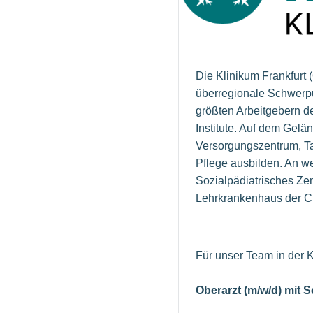
Die Klinikum Frankfur
überregionale Schwerpu
größten Arbeitgebern d
Institute. Auf dem Gel
Versorgungszentrum, Ta
Pflege ausbilden. An we
Sozialpädiatrisches Ze
Lehrkrankenhaus der Cha
Für unser Team in der 
Oberarzt (m/w/d) mit 