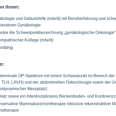
on Ihnen:
äkologie und Geburtshilfe (m/w/d) mit Berufserfahrung und sc
 operativen Gynäkologie
äre die Schwerpunkbezeichnung „gynäkologische Onkologie“
empathischer Kollege (m/w/d)
eamfähig
n:
bdominale OP-Spektrum mit einem Schwerpunkt im Bereich der 
, TLH, LAVH) und der abdominellen Onkochirurgie sowie der U
urodynamischer Messplatz)
platz sowie ein Interdisziplinäres Beckenboden- und Kontinen
onservative Mammakarzinomtherapie inklusive rekonstruktiver
motherapie