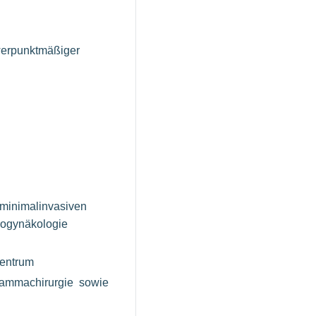
hwerpunktmäßiger
minimalinvasiven
rogynäkologie
zzentrum
 Mammachirurgie sowie