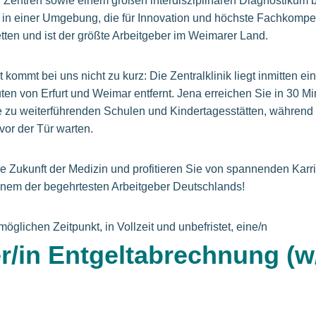
d Zentren sowie einem großen interdisziplinären Diagnostikum 
n in einer Umgebung, die für Innovation und höchste Fachkompe
tten und ist der größte Arbeitgeber im Weimarer Land.
 kommt bei uns nicht zu kurz: Die Zentralklinik liegt inmitten 
ten von Erfurt und Weimar entfernt. Jena erreichen Sie in 30 Mi
he zu weiterführenden Schulen und Kindertagesstätten, während 
vor der Tür warten.
die Zukunft der Medizin und profitieren Sie von spannenden Ka
einem der begehrtesten Arbeitgeber Deutschlands!
glichen Zeitpunkt, in Vollzeit und unbefristet, eine/n
er/in Entgeltabrechnung (w