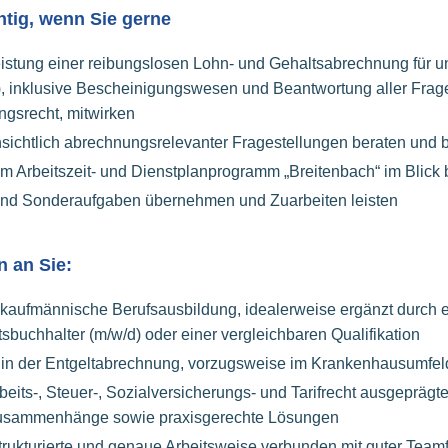
chtig, wenn Sie gerne
istung einer reibungslosen Lohn- und Gehaltsabrechnung für u
n), inklusive Bescheinigungswesen und Beantwortung aller Fra
ngsrecht, mitwirken
nsichtlich abrechnungsrelevanter Fragestellungen beraten und 
im Arbeitszeit- und Dienstplanprogramm „Breitenbach“ im Blick 
 und Sonderaufgaben übernehmen und Zuarbeiten leisten
 an Sie:
kaufmännische Berufsausbildung, idealerweise ergänzt durch 
sbuchhalter (m/w/d) oder einer vergleichbaren Qualifikation
 in der Entgeltabrechnung, vorzugsweise im Krankenhausumfel
eits-, Steuer-, Sozialversicherungs- und Tarifrecht ausgeprägte
 Zusammenhänge sowie praxisgerechte Lösungen
strukturierte und genaue Arbeitsweise verbunden mit guter Team