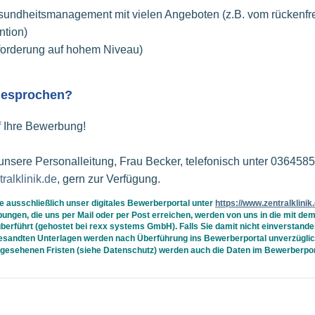
sundheitsmanagement mit vielen Angeboten (z.B. vom rückenfre
ntion)
forderung auf hohem Niveau)
ngesprochen?
f Ihre Bewerbung!
unsere Personalleitung, Frau Becker, telefonisch unter 036458
ralklinik.de
, gern zur Verfügung.
e ausschließlich unser digitales Bewerberportal unter
https://www.zentralklinik
ngen, die uns per Mail oder per Post erreichen, werden von uns in die mit d
führt (gehostet bei rexx systems GmbH). Falls Sie damit nicht einverstanden 
sandten Unterlagen werden nach Überführung ins Bewerberportal unverzügli
rgesehenen Fristen (siehe Datenschutz) werden auch die Daten im Bewerberpor