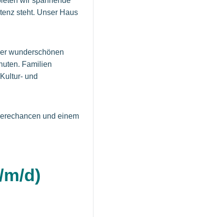
bieten wir spannende
tenz steht. Unser Haus
einer wunderschönen
nuten. Familien
Kultur- und
rrierechancen und einem
/m/d)