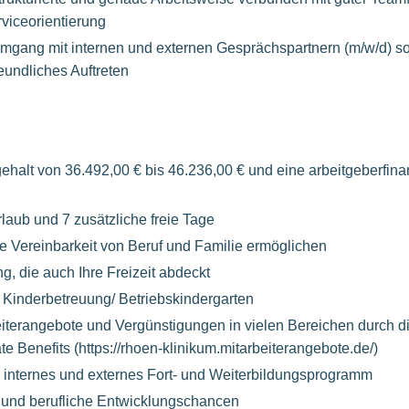
viceorientierung
Umgang mit internen und externen Gesprächspartnern (m/w/d) so
eundliches Auftreten
gehalt von 36.492,00 € bis 46.236,00 € und eine arbeitgeberfina
laub und 7 zusätzliche freie Tage
die Vereinbarkeit von Beruf und Familie ermöglichen
g, die auch Ihre Freizeit abdeckt
 Kinderbetreuung/ Betriebskindergarten
beiterangebote und Vergünstigungen in vielen Bereichen durch 
e Benefits (https://rhoen-klinikum.mitarbeiterangebote.de/)
internes und externes Fort- und Weiterbildungsprogramm
 und berufliche Entwicklungschancen