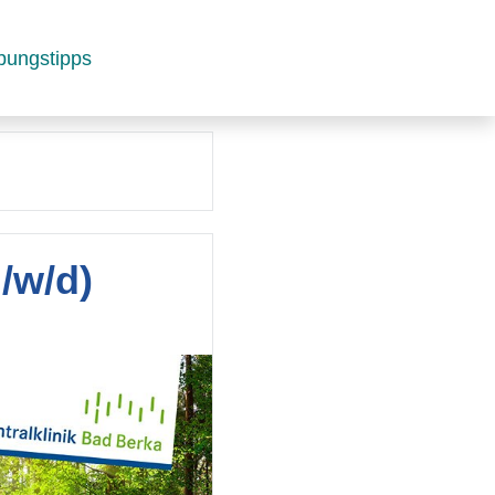
bungstipps
/w/d)