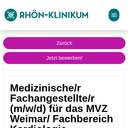
Stellenangebote
Zurück
Bewerbungstipps
Jetzt bewerben!
Medizinische/r
Fachangestellte/r
(m/w/d) für das MVZ
Weimar/ Fachbereich