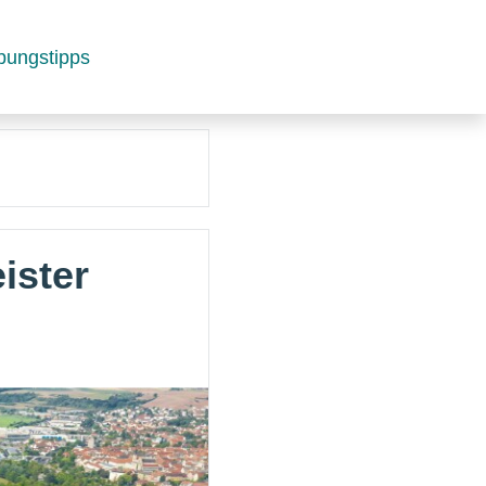
bungstipps
ister