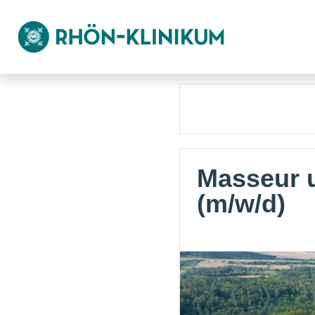
Masseur 
(m/w/d)