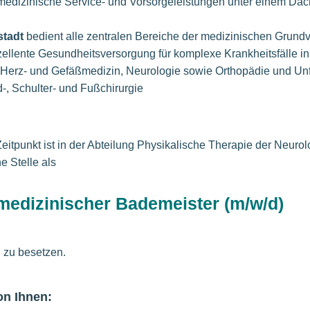
medizinische Service- und Vorsorgeleistungen unter einem Da
tadt
bedient alle zentralen Bereiche der medizinischen Grundv
zellente Gesundheitsversorgung für komplexe Krankheitsfälle i
erz- und Gefäßmedizin, Neurologie sowie Orthopädie und Unfa
-, Schulter- und Fußchirurgie
itpunkt ist in der Abteilung Physikalische Therapie der Neurol
e Stelle als
edizinischer Bademeister (m/w/d)
g zu besetzen.
on Ihnen: