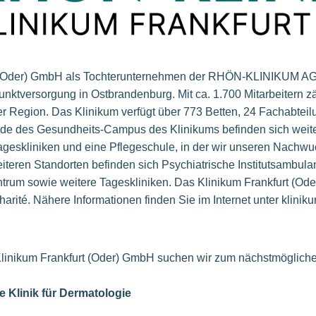
t (Oder) GmbH als Tochterunternehmen der RHÖN-KLINIKUM AG 
nktversorgung in Ostbrandenburg. Mit ca. 1.700 Mitarbeitern z
er Region. Das Klinikum verfügt über 773 Betten, 24 Fachabtei
ände des Gesundheits-Campus des Klinikums befinden sich weite
geskliniken und eine Pflegeschule, in der wir unseren Nachwu
iteren Standorten befinden sich Psychiatrische Institutsambula
ntrum sowie weitere Tageskliniken. Das Klinikum Frankfurt (Ode
rité. Nähere Informationen finden Sie im Internet unter kliniku
Klinikum Frankfurt (Oder) GmbH suchen wir zum nächstmögliche
ie Klinik für Dermatologie