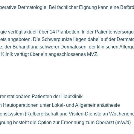
erative Dermatologie. Bei fachlicher Eignung kann eine Beför
ogie verfügt aktuell über 14 Planbetten. In der Patientenversor
ts angeboten. Die Schwerpunkte liegen dabei auf der Dermato
e, der Behandlung schwerer Dermatosen, der klinischen Allergo
 Klinik verfügt über ein angeschlossenes MVZ.
er stationären Patienten der Hautklinik
n Hautoperationen unter Lokal- und Allgemeinanästhesie
enstsystem (Rufbereitschaft und Visiten-Dienste an Wochenen
ignung besteht die Option zur Ernennung zum Oberarzt (m/w/d)