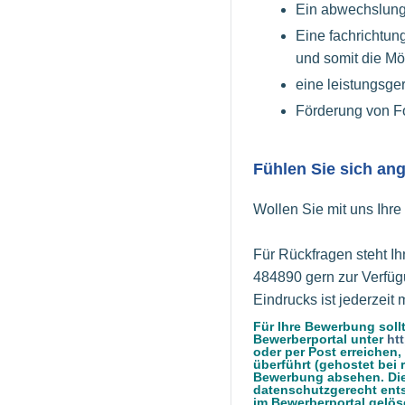
Ein abwechslungs
Eine fachrichtun
und somit die Mö
eine leistungsge
Förderung von Fo
Fühlen Sie sich a
Wollen Sie mit uns Ihr
Für Rückfragen steht I
484890 gern zur Verfügu
Eindrucks ist jederzeit 
Für Ihre Bewerbung sollt
Bewerberportal unter
ht
oder per Post erreiche
überführt (gehostet bei 
Bewerbung absehen. Die
datenschutzgerecht ents
im Bewerberportal gelös