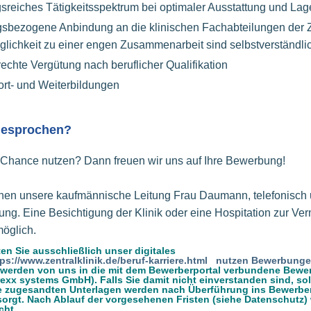
reiches Tätigkeitsspektrum bei optimaler Ausstattung und Lag
gsbezogene Anbindung an die klinischen Fachabteilungen der Z
glichkeit zu einer engen Zusammenarbeit sind selbstverständli
rechte Vergütung nach beruflicher Qualifikation
rt- und Weiterbildungen
ngesprochen?
e Chance nutzen? Dann freuen wir uns auf Ihre Bewerbung!
hnen unsere kaufmännische Leitung Frau Daumann, telefonisch u
ng. Eine Besichtigung der Klinik oder eine Hospitation zur Verm
möglich.
en Sie ausschließlich unser digitales
tps://www.zentralklinik.de/beruf-karriere.html nutzen Bewerbunge
n, werden von uns in die mit dem Bewerberportal verbundene Bew
rexx systems GmbH). Falls Sie damit nicht einverstanden sind, sol
 zugesandten Unterlagen werden nach Überführung ins Bewerber
orgt. Nach Ablauf der vorgesehenen Fristen (siehe Datenschutz)
cht.