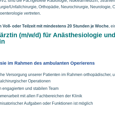
MVZ sind die Fachgebiete Radiologie, Nuklearmedizin, Strahlen
rgie/Unfallchirurgie, Orthopädie, Neurochirurgie, Neurologie, O
enterologie vertreten.
in Voll- oder Teilzeit mit mindestens 20 Stunden je Woche
, e
ärztin (m/w/d) für Anästhesiologie un
in
sie im Rahmen des ambulanten Operierens
he Versorgung unserer Patienten im Rahmen orthopädischer, un
ralchirurgischer Operationen
em engagierten und stabilen Team
enarbeit mit allen Fachbereichen der Klinik
satorischer Aufgaben oder Funktionen ist möglich