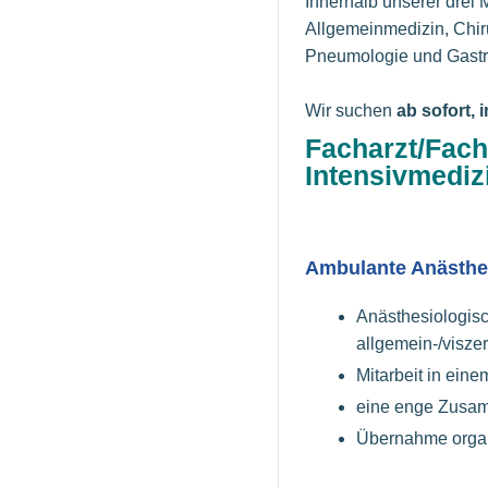
Innerhalb unserer drei 
Allgemeinmedizin, Chiru
Pneumologie und Gastro
Wir suchen
ab sofort, 
Facharzt/Fach
Intensivmediz
Ambulante Anästhe
Anästhesiologisc
allgemein-/visze
Mitarbeit in ein
eine enge Zusamm
Übernahme organi