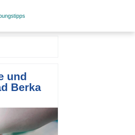
bungstipps
ie und
ad Berka