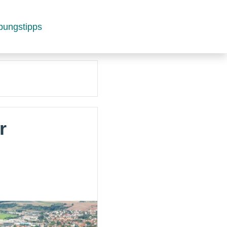
bungstipps
r