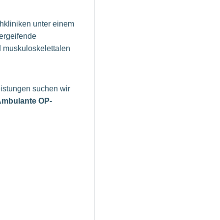
chkliniken unter einem
ergeifende
d muskuloskelettalen
eistungen suchen wir
mbulante OP-