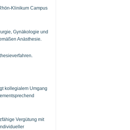
 Rhön-Klinikum Campus
rurgie, Gynäkologie und
tgemäßen Anästhesie.
thesieverfahren.
ägt kollegialem Umgang
d dementsprechend
nzfähige Vergütung mit
ndividueller