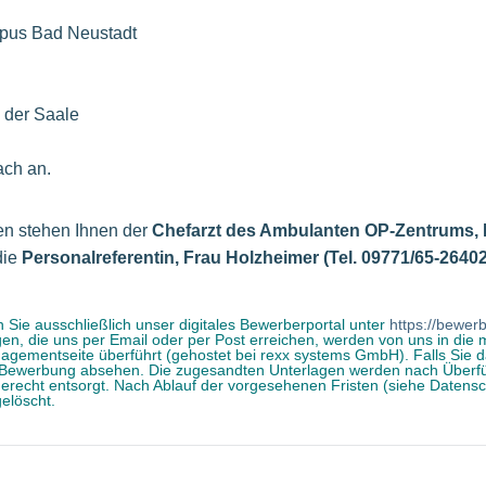
us Bad Neustadt
 der Saale
ach an.
nen stehen Ihnen der
Chefarzt des Ambulanten OP-Zentrums, H
die
Personalreferentin, Frau Holzheimer (Tel. 09771/65-26402
 Sie ausschließlich unser digitales Bewerberportal unter
https://bewerb
, die uns per Email oder per Post erreichen, werden von uns in die 
ementseite überführt (gehostet bei rexx systems GmbH). Falls Sie da
er Bewerbung absehen. Die zugesandten Unterlagen werden nach Überf
erecht entsorgt. Nach Ablauf der vorgesehenen Fristen (siehe Datens
elöscht.