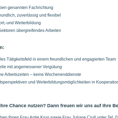
oben genannten Fachrichtung
eundlich, zuverlässig und flexibel
ort,-und Weiterbildung
Sektoren übergreifendes Arbeiten
n:
les Tätigkeitsfeld in einem freundlichen und engagierten Team
Stelle mit angemessener Vergütung
che Arbeitszeiten – keine Wochenenddienste
nftsperspektiven und Weiterbildungsmöglichkeiten in Kooperatio
 Ihre Chance nutzen? Dann freuen wir uns auf Ihre 
hen Ihnen Frau Antje Krug sowie Frau Juliane Crull unter Tel. 