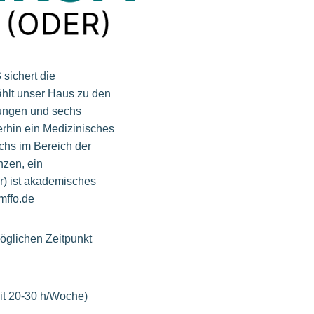
sichert die
ählt unser Haus zu den
lungen und sechs
rhin ein Medizinisches
chs im Bereich der
nzen, ein
r) ist akademisches
mffo.de
öglichen Zeitpunkt
eit 20-30 h/Woche)