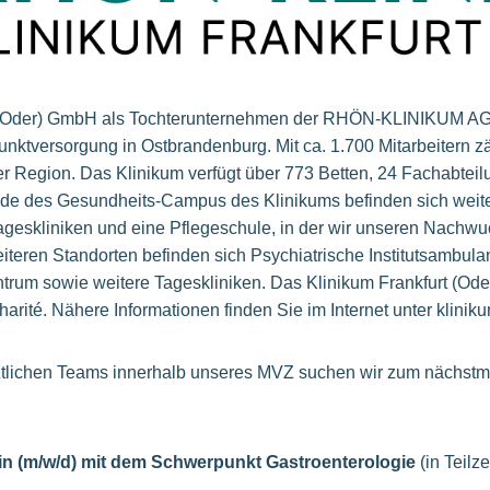
t (Oder) GmbH als Tochterunternehmen der RHÖN-KLINIKUM AG 
nktversorgung in Ostbrandenburg. Mit ca. 1.700 Mitarbeitern z
er Region. Das Klinikum verfügt über 773 Betten, 24 Fachabtei
ände des Gesundheits-Campus des Klinikums befinden sich weite
geskliniken und eine Pflegeschule, in der wir unseren Nachwu
iteren Standorten befinden sich Psychiatrische Institutsambula
ntrum sowie weitere Tageskliniken. Das Klinikum Frankfurt (Ode
rité. Nähere Informationen finden Sie im Internet unter kliniku
ztlichen Teams innerhalb unseres MVZ suchen wir zum nächstm
in (m/w/d) mit dem Schwerpunkt Gastroenterologie
(in Teilz