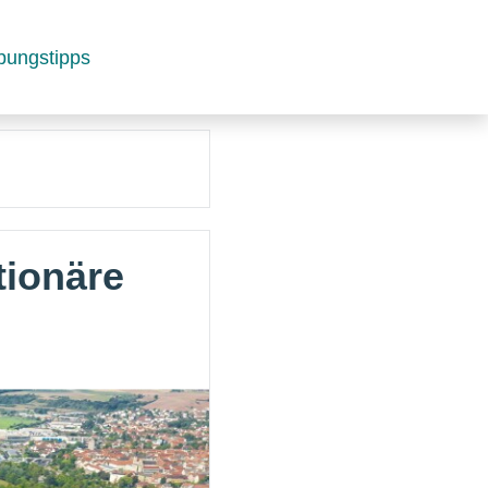
bungstipps
tionäre