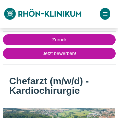
Stellenangebote
Zurück
Bewerbungstipps
Jetzt bewerben!
Chefarzt (m/w/d) -
Kardiochirurgie