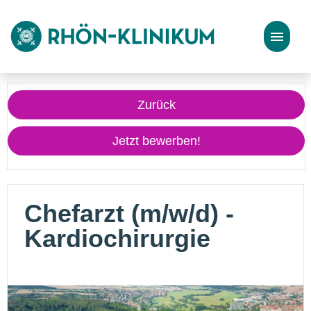
Stellenangebote
Zurück
Bewerbungstipps
Jetzt bewerben!
Chefarzt (m/w/d) -
Kardiochirurgie