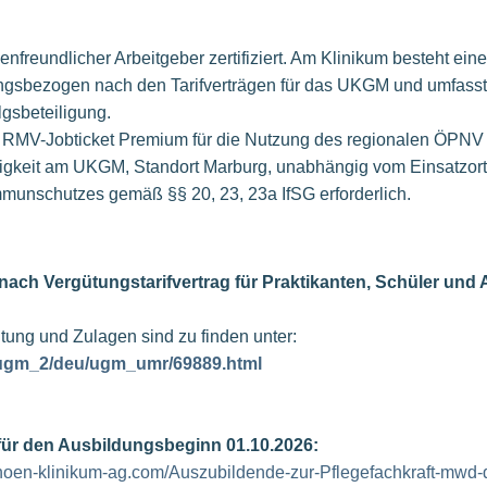
nfreundlicher Arbeitgeber zertifiziert. Am Klinikum besteht eine
tungsbezogen nach den Tarifverträgen für das UKGM und umfasst
lgsbeteiligung.
 RMV-Jobticket Premium für die Nutzung des regionalen ÖPNV
igkeit am UKGM, Standort Marburg, unabhängig vom Einsatzort,
munschutzes gemäß §§ 20, 23, 23a IfSG erforderlich.
 nach Vergütungstarifvertrag für Praktikanten, Schüler und
tung und Zulagen sind zu finden unter:
/ugm_2/deu/ugm_umr/69889.html
r für den Ausbildungsbeginn 01.10.2026:
.rhoen-klinikum-ag.com/Auszubildende-zur-Pflegefachkraft-mwd-