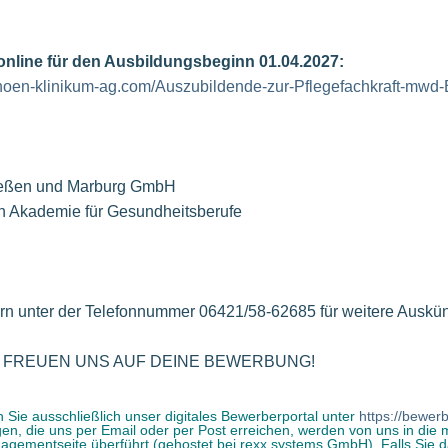
r online für den Ausbildungsbeginn 01.04.2027:
.rhoen-klinikum-ag.com/Auszubildende-zur-Pflegefachkraft-mw
Gießen und Marburg GmbH
n Akademie für Gesundheitsberufe
orn unter der Telefonnummer 06421/58-62685 für weitere Auskün
NS AUF DEINE BEWERBUNG!
 Sie ausschließlich unser digitales Bewerberportal unter
https://bewerb
, die uns per Email oder per Post erreichen, werden von uns in die 
ementseite überführt (gehostet bei rexx systems GmbH). Falls Sie da