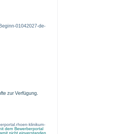
d-Beginn-01042027-de-
fte zur Verfügung.
erportal.rhoen-klinikum-
mit dem Bewerberportal
mit nicht einverstanden