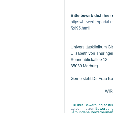
Bitte bewirb dich hie
https://bewerberportal
f2695.html
!
Universitätsklinikum 
Elisabeth von Thüringe
Sonnenblickallee 13
35039 Marburg
Gerne steht Dir Frau B
WIR FREUEN U
Für Ihre Bewerbung sollten
ag.com nutzen
Bewerbungen
verbundene Bewerbermanag