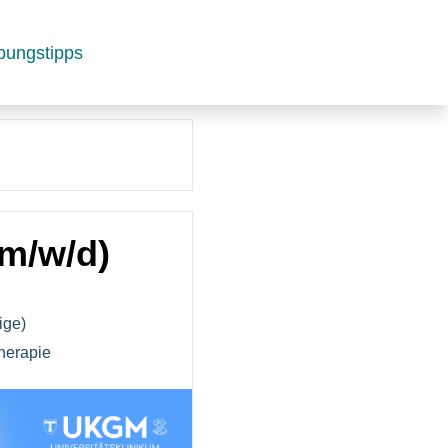
bungstipps
(m/w/d)
ige)
herapie