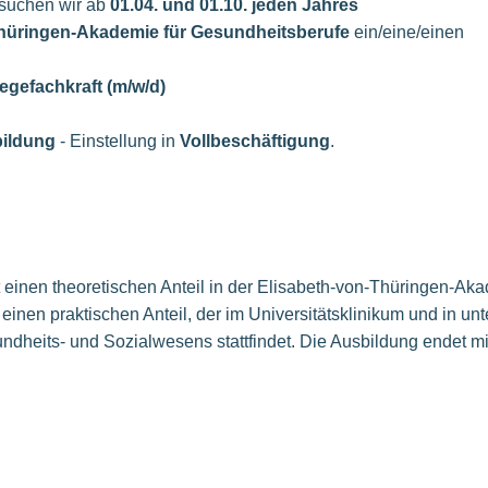
suchen wir ab
01.04. und 01.10. jeden Jahres
hüringen-Akademie für Gesundheitsberufe
ein/eine/einen
egefachkraft (m/w/d)
bildung
- Einstellung in
Vollbeschäftigung
.
einen theoretischen Anteil in der Elisabeth-von-Thüringen-Aka
inen praktischen Anteil, der im Universitätsklinikum und in un
dheits- und Sozialwesens stattfindet. Die Ausbildung endet mi