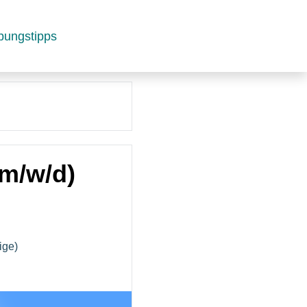
bungstipps
(m/w/d)
ige)