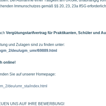
sen. Bei Aufnahme einer Tätigkeit am UKGM, unabhängig vom E
henden Immunschutzes gemäß §§ 20, 23, 23a IfSG erforderlich
nach
Vergütungstarifvertrag für Praktikanten, Schüler und A
tung und Zulagen sind zu finden unter:
/ugm_2/deu/ugm_umr/69889.html
h online!
finden Sie auf unserer Homepage:
gm_2/deu/umr_sta/index.html
NS AUF IHRE BEWERBUNG!