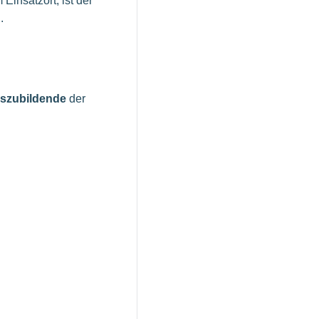
insatzort, ist der
.
uszubildende
der