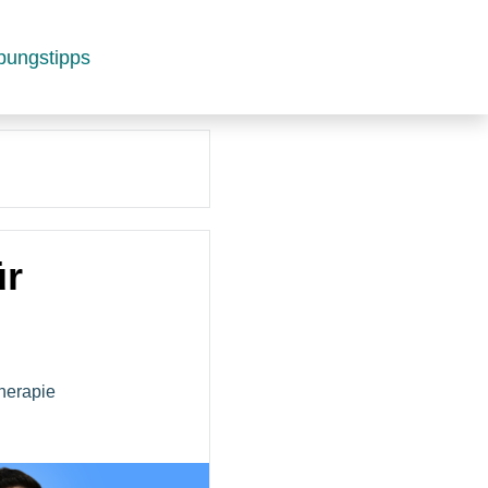
bungstipps
ür
herapie