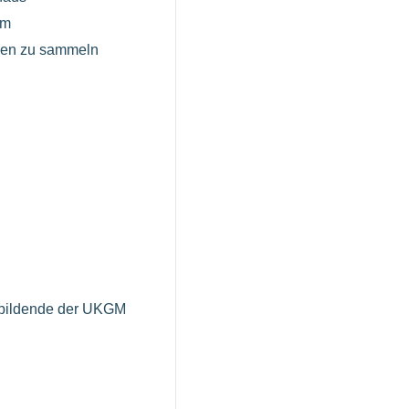
am
ngen zu sammeln
zubildende der UKGM