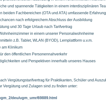
he und spannende Tätigkeiten in einem interdisziplinären Te
, in beiden Fachbereichen (OTA und ATA) umfassende Erfahru
hancen nach erfolgreichem Abschluss der Ausbildung
tung und 30 Tage Urlaub nach Tarifvertrag
 Wohnheimzimmer in einem unserer Personalwohnheime
mitteln z.B. Tablet, WLAN (BYOD), Lernplattform u.v.m.
e am Klinikum
ür den öffentlichen Personennahverkehr
öglichkeiten und Perspektiven innerhalb unseres Hauses
 nach Vergütungstarifvertrag für Praktikanten, Schüler und Aus
r Vergütung und Zulagen sind zu finden unter:
/ugm_2/deu/ugm_umr/69889.html