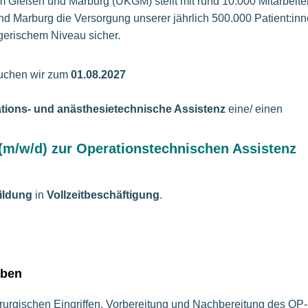
um Gießen und Marburg (UKGM) stellt mit rund 10.000 Mitarbeite
nd Marburg die Versorgung unserer jährlich 500.000 Patient:in
gerischem Niveau sicher.
uchen wir zum
01.08.2027
ations- und anästhesietechnische Assistenz
eine/ einen
(m/w/d) zur Operationstechnischen Assistenz
ildung
in
Vollzeitbeschäftigung
.
aben
irurgischen Eingriffen, Vorbereitung und Nachbereitung des OP