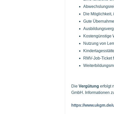
Abwechslungsreic
Die Möglichkeit
Gute Übernahmec
Ausbildungsvergü
Kostengünstige
Nutzung von Lern
Kindertagesstätt
RMV-Job-Ticket f
Weiterbildungsm
Die
Vergütung
erfolgt
GmbH. Informationen zu
https://www.ukgm.de