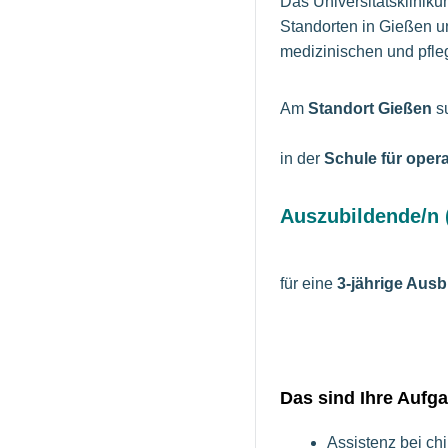
Das Universitätsklinik
Standorten in Gießen u
medizinischen und pfle
Am
Standort Gießen
s
in der
Schule für oper
Auszubildende/n 
für eine
3-jährige Ausb
Das sind Ihre Aufg
Assistenz bei ch