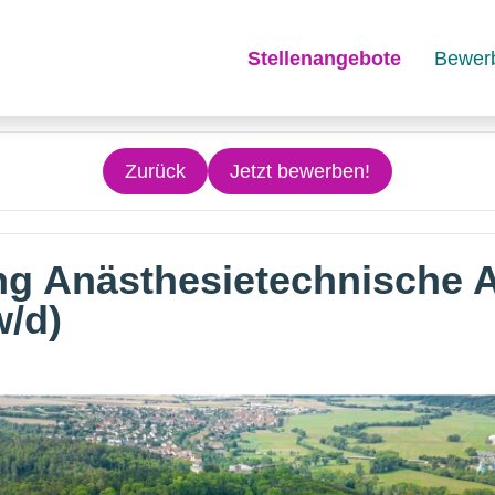
Stellenangebote
Bewer
Zurück
Jetzt bewerben!
g Anästhesietechnische A
w/d)