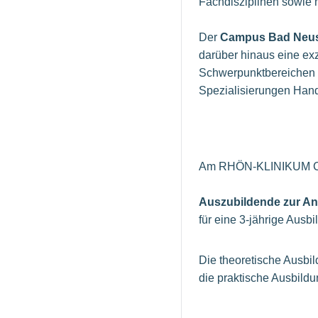
Fachdisziplinen sowie 
Der
Campus Bad Neus
darüber hinaus eine ex
Schwerpunktbereichen H
Spezialisierungen Hand
Am RHÖN-KLINIKUM Ca
Auszubildende zur Anä
für eine 3-jährige Ausbi
Die theoretische Ausbil
die praktische Ausbil