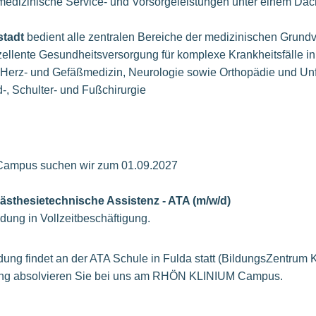
medizinische Service- und Vorsorgeleistungen unter einem Da
tadt
bedient alle zentralen Bereiche der medizinischen Grundv
zellente Gesundheitsversorgung für komplexe Krankheitsfälle i
erz- und Gefäßmedizin, Neurologie sowie Orthopädie und Unfa
-, Schulter- und Fußchirurgie
mpus suchen wir zum 01.09.2027
sthesietechnische Assistenz - ATA (m/w/d)
ldung in Vollzeitbeschäftigung.
dung findet an der ATA Schule in Fulda statt (BildungsZentrum 
dung absolvieren Sie bei uns am RHÖN KLINIUM Campus.