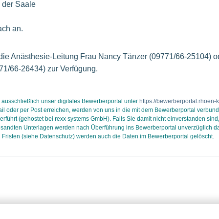
 der Saale
ach an.
 die Anästhesie-Leitung Frau Nancy Tänzer (09771/66-25104) o
71/66-26434) zur Verfügung.
 ausschließlich unser digitales Bewerberportal unter
https://bewerberportal.rhoen-
l oder per Post erreichen, werden von uns in die mit dem Bewerberportal verbun
hrt (gehostet bei rexx systems GmbH). Falls Sie damit nicht einverstanden sind, 
andten Unterlagen werden nach Überführung ins Bewerberportal unverzüglich dat
Fristen (siehe Datenschutz) werden auch die Daten im Bewerberportal gelöscht.