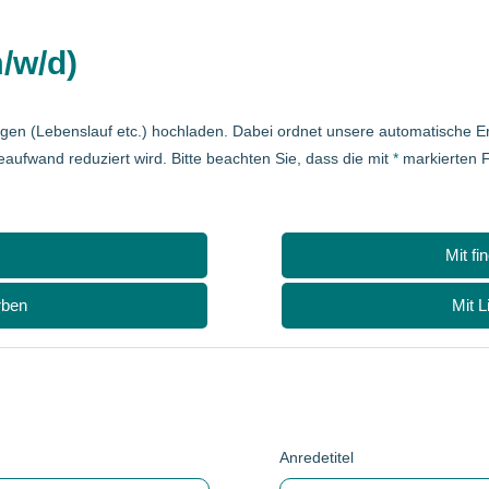
/w/d)
agen (Lebenslauf etc.) hochladen. Dabei ordnet unsere automatische
eaufwand reduziert wird. Bitte beachten Sie, dass die mit
*
markierten F
Mit fi
rben
Mit L
Anredetitel