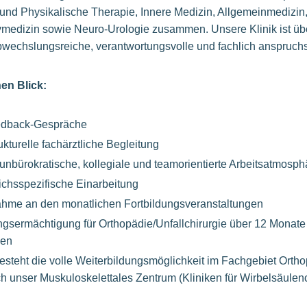
 und Physikalische Therapie, Innere Medizin, Allgemeinmedizin
vmedizin sowie Neuro-Urologie zusammen. Unsere Klinik ist üb
bwechslungsreiche, verantwortungsvolle und fachlich anspruchs
en Blick:
edback-Gespräche
kturelle fachärztliche Begleitung
unbürokratische, kollegiale und teamorientierte Arbeitsatmosph
eichsspezifische Einarbeitung
nahme an den monatlichen Fortbildungsveranstaltungen
ngsermächtigung für Orthopädie/Unfallchirurgie über 12 Monate i
den
esteht die volle Weiterbildungsmöglichkeit im Fachgebiet Orthop
h unser Muskuloskelettales Zentrum (Kliniken für Wirbelsäulenc