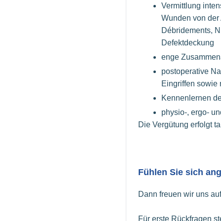
Vermittlung inte
Wunden von der 
Débridements, N
Defektdeckung
enge Zusammena
postoperative N
Eingriffen sowi
Kennenlernen der
physio-, ergo- u
Die Vergütung erfolgt 
Fühlen Sie sich a
Dann freuen wir uns au
Für erste Rückfragen st