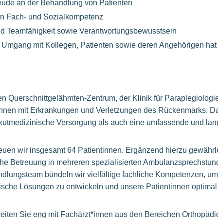
eude an der Behandlung von Patienten
n Fach- und Sozialkompetenz
nd Teamfähigkeit sowie Verantwortungsbewusstsein
Umgang mit Kollegen, Patienten sowie deren Angehörigen hat fü
n Querschnittgelähmten-Zentrum, der Klinik für Paraplegiologi
innen mit Erkrankungen und Verletzungen des Rückenmarks. Da
 akutmedizinische Versorgung als auch eine umfassende und lang
reuen wir insgesamt 64 Patientinnen. Ergänzend hierzu gewährle
he Betreuung in mehreren spezialisierten Ambulanzsprechstun
andlungsteam bündeln wir vielfältige fachliche Kompetenzen, 
ische Lösungen zu entwickeln und unsere Patientinnen optimal
eiten Sie eng mit Fachärzt*innen aus den Bereichen Orthopädie