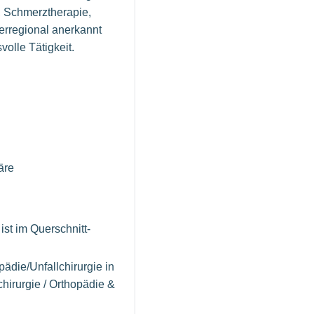
, Schmerztherapie,
erregional anerkannt
volle Tätigkeit.
äre
st im Querschnitt-
ädie/Unfallchirurgie in
hirurgie / Orthopädie &