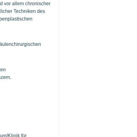
d vor allem chronischer
licher Techniken des
penplastischen
äulenchirurgischen
ten
onzern.
um/Klinik für