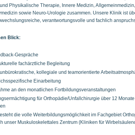
 und Physikalische Therapie, Innere Medizin, Allgemeinmedizin
vmedizin sowie Neuro-Urologie zusammen. Unsere Klinik ist üb
bwechslungsreiche, verantwortungsvolle und fachlich anspruchs
en Blick:
edback-Gespräche
kturelle fachärztliche Begleitung
unbürokratische, kollegiale und teamorientierte Arbeitsatmosph
eichsspezifische Einarbeitung
nahme an den monatlichen Fortbildungsveranstaltungen
ngsermächtigung für Orthopädie/Unfallchirurgie über 12 Monate i
den
esteht die volle Weiterbildungsmöglichkeit im Fachgebiet Orthop
h unser Muskuloskelettales Zentrum (Kliniken für Wirbelsäulenc