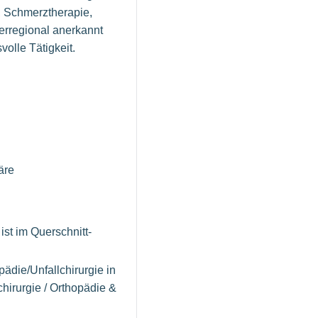
, Schmerztherapie,
erregional anerkannt
volle Tätigkeit.
äre
st im Querschnitt-
ädie/Unfallchirurgie in
hirurgie / Orthopädie &