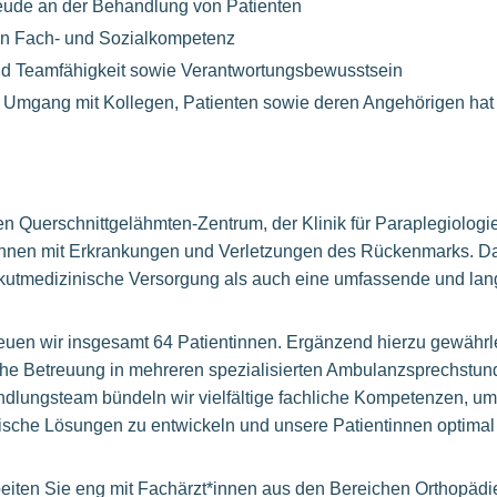
eude an der Behandlung von Patienten
n Fach- und Sozialkompetenz
nd Teamfähigkeit sowie Verantwortungsbewusstsein
Umgang mit Kollegen, Patienten sowie deren Angehörigen hat fü
n Querschnittgelähmten-Zentrum, der Klinik für Paraplegiologi
innen mit Erkrankungen und Verletzungen des Rückenmarks. Da
 akutmedizinische Versorgung als auch eine umfassende und lang
reuen wir insgesamt 64 Patientinnen. Ergänzend hierzu gewährle
he Betreuung in mehreren spezialisierten Ambulanzsprechstun
andlungsteam bündeln wir vielfältige fachliche Kompetenzen, 
ische Lösungen zu entwickeln und unsere Patientinnen optimal
eiten Sie eng mit Fachärzt*innen aus den Bereichen Orthopädie