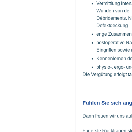
Vermittlung inte
Wunden von der 
Débridements, N
Defektdeckung
enge Zusammena
postoperative N
Eingriffen sowi
Kennenlernen der
physio-, ergo- u
Die Vergütung erfolgt 
Fühlen Sie sich a
Dann freuen wir uns au
Für erste Rückfragen st