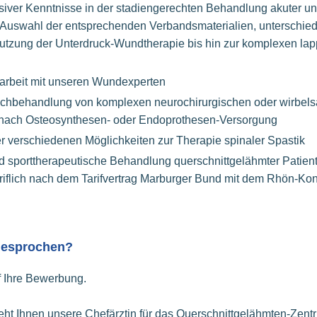
nsiver Kenntnisse in der stadiengerechten Behandlung akuter un
Auswahl der entsprechenden Verbandsmaterialien, unterschied
utzung der Unterdruck-Wundtherapie bis hin zur komplexen lap
rbeit mit unseren Wundexperten
achbehandlung von komplexen neurochirurgischen oder wirbels
e nach Osteosynthesen- oder Endoprothesen-Versorgung
 verschiedenen Möglichkeiten zur Therapie spinaler Spastik
nd sporttherapeutische Behandlung querschnittgelähmter Patien
tariflich nach dem Tarifvertrag Marburger Bund mit dem Rhön-K
ngesprochen?
f Ihre Bewerbung.
eht Ihnen unsere Chefärztin für das Querschnittgelähmten-Zentr