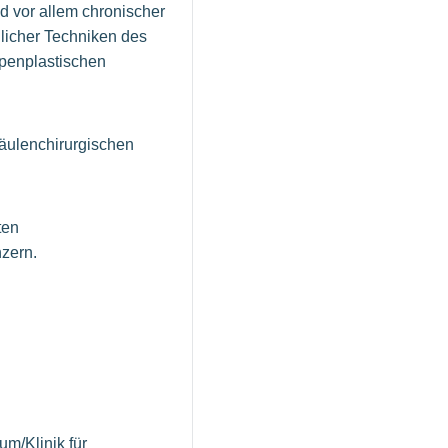
d vor allem chronischer
licher Techniken des
penplastischen
äulenchirurgischen
ten
onzern.
um/Klinik für