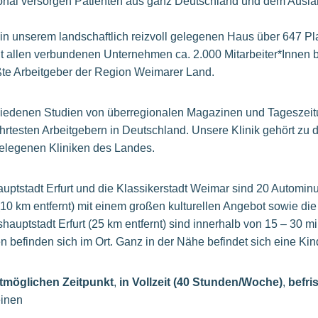
onal versorgen Patienten aus ganz Deutschland und dem Ausl
 in unserem landschaftlich reizvoll gelegenen Haus über 647 Pl
mit allen verbundenen Unternehmen ca. 2.000 Mitarbeiter*Innen b
rößte Arbeitgeber der Region Weimarer Land.
hiedenen Studien von überregionalen Magazinen und Tageszei
rtesten Arbeitgebern in Deutschland. Unsere Klinik gehört zu
 gelegenen Kliniken des Landes.
ptstadt Erfurt und die Klassikerstadt Weimar sind 20 Autominut
10 km entfernt) mit einem großen kulturellen Angebot sowie di
shauptstadt Erfurt (25 km entfernt) sind innerhalb von 15 – 30 m
 befinden sich im Ort. Ganz in der Nähe befindet sich eine Kin
tmöglichen Zeitpunkt
,
in Vollzeit (40 Stunden/Woche)
,
befri
einen