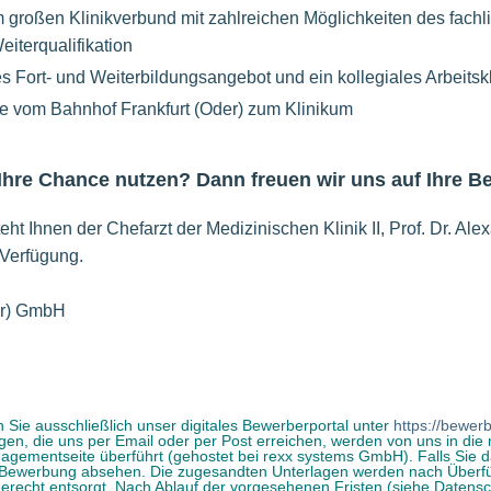
m großen Klinikverbund mit zahlreichen Möglichkeiten des fach
eiterqualifikation
s Fort- und Weiterbildungsangebot und ein kollegiales Arbeitsk
ce vom Bahnhof Frankfurt (Oder) zum Klinikum
 Ihre Chance nutzen? Dann freuen wir uns auf Ihre 
ht Ihnen der Chefarzt der Medizinischen Klinik II, Prof. Dr. Ale
 Verfügung.
er) GmbH
 Sie ausschließlich unser digitales Bewerberportal unter
https://bewerb
n, die uns per Email oder per Post erreichen, werden von uns in die
ementseite überführt (gehostet bei rexx systems GmbH). Falls Sie da
er Bewerbung absehen. Die zugesandten Unterlagen werden nach Überf
erecht entsorgt. Nach Ablauf der vorgesehenen Fristen (siehe Datens