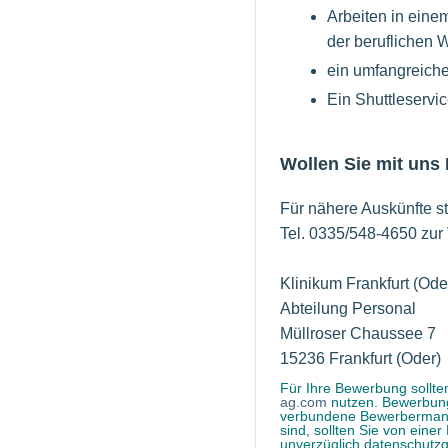
Arbeiten in eine
der beruflichen W
ein umfangreiche
Ein Shuttleservi
Wollen Sie mit uns
Für nähere Auskünfte ste
Tel. 0335/548-4650 zur
Klinikum Frankfurt (Od
Abteilung Personal
Müllroser Chaussee 7
15236 Frankfurt (Oder)
Für Ihre Bewerbung sollten
ag.com
nutzen. Bewerbunge
verbundene Bewerbermanag
sind, sollten Sie von ein
unverzüglich datenschutzg