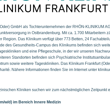
t (Oder) GmbH als Tochterunternehmen der RHÖN-KLINIKUM AG 
nktversorgung in Ostbrandenburg. Mit ca. 1.700 Mitarbeitern z
er Region. Das Klinikum verfügt über 773 Betten, 24 Fachabtei
ände des Gesundheits-Campus des Klinikums befinden sich weite
geskliniken und eine Pflegeschule, in der wir unseren Nachwu
iteren Standorten befinden sich Psychiatrische Institutsambula
ntrum sowie weitere Tageskliniken. Das Klinikum Frankfurt (Ode
rité. Nähere Informationen finden Sie im Internet unter kliniku
zinischen Kliniken suchen wir zum nächstmöglichen Zeitpunkt 
(m/w/d) im Bereich Innere Medizin