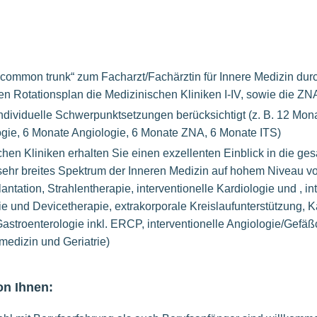
ommon trunk“ zum Facharzt/Fachärztin für Innere Medizin dur
en Rotationsplan die Medizinischen Kliniken I-IV, sowie die ZNA
ndividuelle Schwerpunktsetzungen berücksichtigt (z. B. 12 Mona
gie, 6 Monate Angiologie, 6 Monate ZNA, 6 Monate ITS)
chen Kliniken erhalten Sie einen exzellenten Einblick in die ge
sehr breites Spektrum der Inneren Medizin auf hohem Niveau vor
ntation, Strahlentherapie, interventionelle Kardiologie und , in
ie und Devicetherapie, extrakorporale Kreislaufunterstützung, 
Gastroenterologie inkl. ERCP, interventionelle Angiologie/Gefäß
medizin und Geriatrie)
on Ihnen: