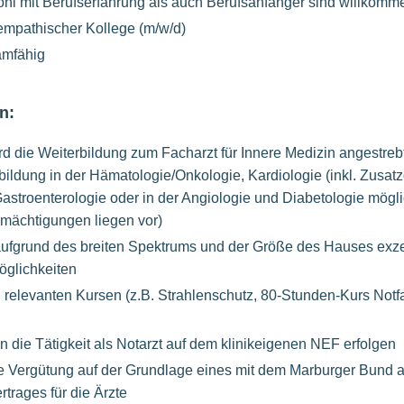
ohl mit Berufserfahrung als auch Berufsanfänger sind willkomm
empathischer Kollege (m/w/d)
amfähig
n:
d die Weiterbildung zum Facharzt für Innere Medizin angestrebt
ldung in der Hämatologie/Onkologie, Kardiologie (inkl. Zusatzq
astroenterologie oder in der Angiologie und Diabetologie mögli
mächtigungen liegen vor)
t aufgrund des breiten Spektrums und der Größe des Hauses exze
öglichkeiten
 relevanten Kursen (z.B. Strahlenschutz, 80-Stunden-Kurs Notfal
n die Tätigkeit als Notarzt auf dem klinikeigenen NEF erfolgen
te Vergütung auf der Grundlage eines mit dem Marburger Bund
ertrages für die Ärzte