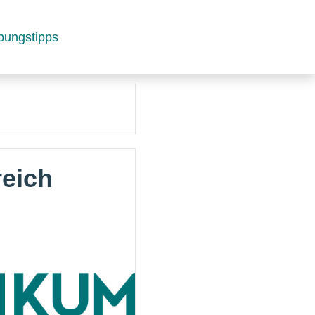
bungstipps
reich