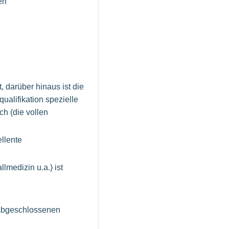
en
, darüber hinaus ist die
ualifikation spezielle
ch (die vollen
llente
lmedizin u.a.) ist
 abgeschlossenen