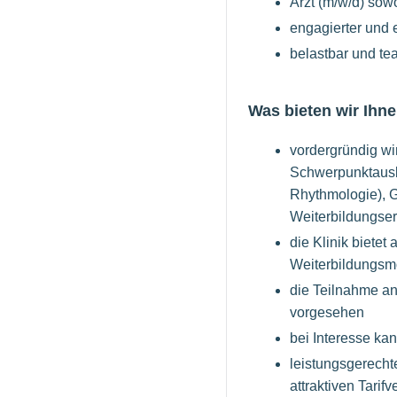
Arzt (m/w/d) sow
engagierter und 
belastbar und te
Was bieten wir Ihne
vordergründig wir
Schwerpunktausbi
Rhythmologie), G
Weiterbildungser
die Klinik biete
Weiterbildungsm
die Teilnahme an
vorgesehen
bei Interesse kan
leistungsgerech
attraktiven Tarifv