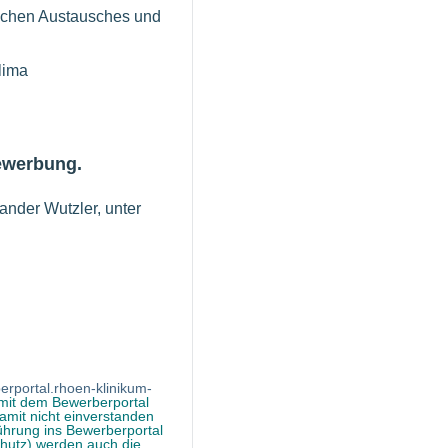
lichen Austausches und
lima
Bewerbung.
xander Wutzler, unter
erportal.rhoen-klinikum-
 mit dem Bewerberportal
mit nicht einverstanden
ührung ins Bewerberportal
chutz) werden auch die