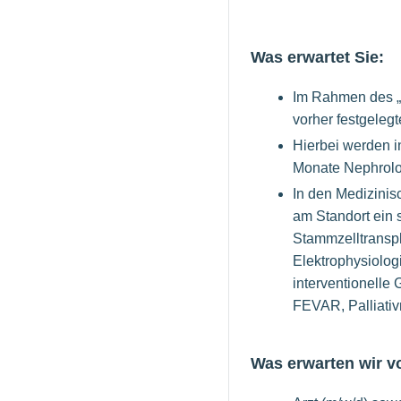
Was erwartet Sie:
Im Rahmen des „c
vorher festgelegt
Hierbei werden i
Monate Nephrolo
In den Medizinis
am Standort ein 
Stammzelltranspla
Elektrophysiolog
interventionelle 
FEVAR, Palliativ
Was erwarten wir v